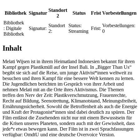
Standort
Bibliothek
Signatur
Status
Frist
Vorbestellungen
2
Bibliothek
Standort
Status:
Vorbestellungen:
:
Digitale
Signatur:
Frist:
2:
Streaming
0
Bibliothek
Inhalt
Melati Wijsen ist in ihrem Heimatland Indonesien bekannt für ihren
Kampf gegen Plastikmüll auf der Insel Bali. In „Bigger Than Us“
begibt sie sich auf die Reise, um junge Aktivist*innen weltweit zu
besuchen und ihren Kampf für eine bessere Welt kennen zu lernen.
Die Jugendlichen berichten im Gespräch von ihrer Arbeit und
nehmen Melati mit an die Orte ihres Aktivismus. Die Themen
treffen den Nerv der Zeit: Plastikverschmutzung, Frauenrechte,
Recht auf Bildung, Seenotrettung, Klimanotstand, Meinungsfreiheit,
Ernährungssicherheit. Sowohl die Betroffenheit als auch die Energie
und Kraft der Protagonist*innen sind dabei deutlich zu spüren. Der
Film entlässt die Zusehenden nicht nur mit einem Bewusstsein für
die Krisen unseres Planeten, sondern auch mit der Gewissheit, dass
jede*r etwas bewegen kann. Der Film ist in zwei Sprachfassungen
verfügbar: OmdtU und eine deutsche Overvoice Version.