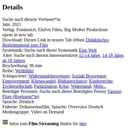
Details
Suche nach diesem Verfasser*in
Jahr:
2021
Verlag:
Frankreich, Elzévir Films, Big Mother Productions
opens in new tab
Download:
Diesen Link in neuem Tab öffnen
Didaktisches
Begleitmaterial zum Film
Systematik:
Suche nach dieser Systematik
Eine Welt
Alter:
Suche nach diesem Interessenskreis
12-14 Jahre
,
14-18 Jahre
,
ab 18 Jahren
Beschreibung:
96 min
Reihe:
Weltbilder
Schlagwörter:
Widerstandsbewegung
;
Soziale Bewegung
;
Empowerment
;
Klimawandel
;
Bildungschance
;
Kinderrechte
;
Zivilgesellschaft
;
Partizipation
;
Krise
;
Widerstand
;
Mehr...
Beteiligte Personen:
Suche nach dieser Beteiligten Person
Vasseur,
Flore (Regisseur*in)
Sprache:
Deutsch
Fußnote:
Dokumentarfilm, Sprache: Overvoice Deutsch
Mediengruppe:
Video on Demand
Infos zum
Film-Streaming
finden Sie
hier
.