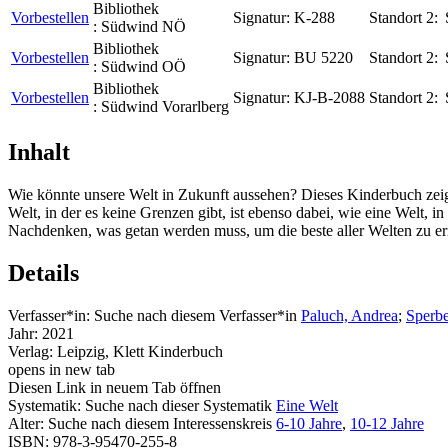
Bibliothek
Vorbestellen
Signatur:
K-288
Standort 2:
:
Südwind NÖ
Bibliothek
Vorbestellen
Signatur:
BU 5220
Standort 2:
:
Südwind OÖ
Bibliothek
Vorbestellen
Signatur:
KJ-B-2088
Standort 2:
:
Südwind Vorarlberg
Inhalt
Wie könnte unsere Welt in Zukunft aussehen? Dieses Kinderbuch zeig
Welt, in der es keine Grenzen gibt, ist ebenso dabei, wie eine Welt, 
Nachdenken, was getan werden muss, um die beste aller Welten zu er
Details
Verfasser*in:
Suche nach diesem Verfasser*in
Paluch, Andrea
;
Sperbe
Jahr:
2021
Verlag:
Leipzig, Klett Kinderbuch
opens in new tab
Diesen Link in neuem Tab öffnen
Systematik:
Suche nach dieser Systematik
Eine Welt
Alter:
Suche nach diesem Interessenskreis
6-10 Jahre
,
10-12 Jahre
ISBN:
978-3-95470-255-8