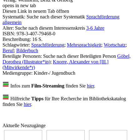
opens in new tab
Diesen Link in neuem Tab öffnen
Systematik:
Suche nach dieser Systematik
Sprachförderung
allgemein
Alter:
Suche nach diesem Interessenskreis
3-6 Jahre
ISBN:
978-3-407-79468-0
Beschreibung:
16 S.
Schlagwörter:
Sprachförderung
;
Mehrsprachigkeit
;
Wortschatz
;
Beruf
;
Bilderbuch
Beteiligte Personen:
Suche nach dieser Beteiligten Person
Göbel,
Dorothea (Illustrator*in)
;
Knorre, Alexander von [IlI.]
(Mitwirkende*r)
Mediengruppe:
Kinder-/ Jugendbuch
Infos zum
Film-Streaming
finden Sie
hier
.
Hilfreiche
Tipps
für Ihre Recherche im Bibliothekskatalog
finden Sie
hier
.
Aktuelle Neuzugänge