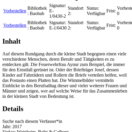
Signatur:
Bibliothek
Standort
Status:
Vorbest
Vorbestellen
E-
Frist:
:
Baobab
2:
Verfügbar
0
1/0430-2
Bibliothek
Signatur:
Standort
Status:
Vorbest
Vorbestellen
Frist:
:
Baobab
E-1/0430
2:
Verfügbar
0
Inhalt
Auf diesem Rundgang durch die kleine Stadt begegnen einen viele
verschiedene Menschen, deren Berufe und Tätigkeiten es zu
entdecken gilt. Die Feuerwehrfrau Aynur zum Beispiel, die immer
für den Ernstfall gerüstet ist. Oder der Briefträger Josef, dessen
Kinder auf Fahrrädern und Rollern die Briefe verteilen helfen, weil
das Postauto einen Platten hat. Die Wimmelbilder vermitteln
Einblicke in den Berufsalltag dieser und vieler weiterer Frauen und
Männer und zeigen, wer auf welche Weise für das Zusammenleben
in der kleinen Stadt von Bedeutung ist.
Details
Suche nach diesem Verfasser*in
Jahr:
2017
Verlag:
Weinheim, Beltz & Gelberg