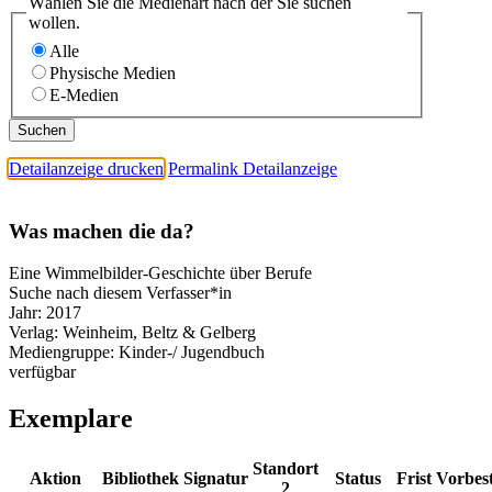
Wählen Sie die Medienart nach der Sie suchen
wollen.
Alle
Physische Medien
E-Medien
Detailanzeige drucken
Permalink Detailanzeige
Was machen die da?
Eine Wimmelbilder-Geschichte über Berufe
Suche nach diesem Verfasser*in
Jahr:
2017
Verlag:
Weinheim, Beltz & Gelberg
Mediengruppe:
Kinder-/ Jugendbuch
verfügbar
Exemplare
Standort
Aktion
Bibliothek
Signatur
Status
Frist
Vorbes
2